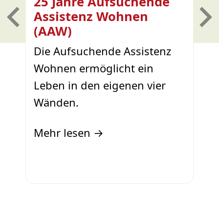
25 Jahre Aufsuchende
W
Assistenz Wohnen
2
(AAW)
U
Die Aufsuchende Assistenz
K
Wohnen ermöglicht ein
Leben in den eigenen vier
M
Wänden.
Mehr lesen →