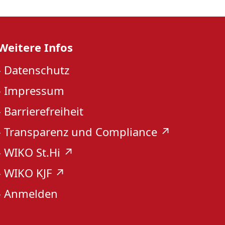
Weitere Infos
›
Datenschutz
›
Impressum
›
Barrierefreiheit
›
Transparenz und Compliance ↗︎
›
WIKO St.Hi ↗︎
›
WIKO KJF ↗︎
›
Anmelden