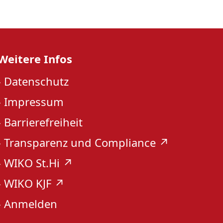
Weitere Infos
›
Datenschutz
›
Impressum
›
Barrierefreiheit
›
Transparenz und Compliance ↗︎
›
WIKO St.Hi ↗︎
›
WIKO KJF ↗︎
›
Anmelden