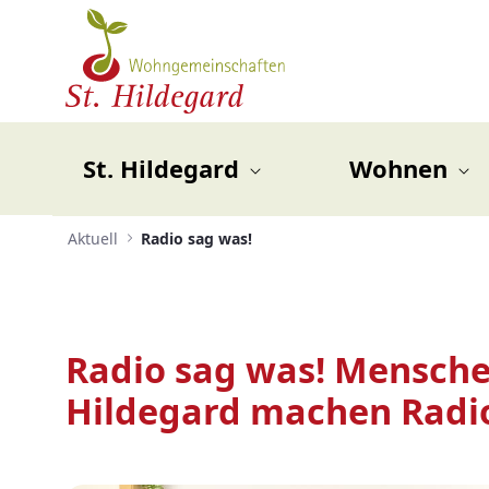
Zum Hauptinhalt springen
Menü für Barrierefreiheit öffnen
St. Hildegard
Wohnen
Aktuell
Radio sag was!
Radio sag was! Mensche
Hildegard machen Radi