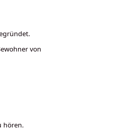
gegründet.
 Bewohner von
u hören.